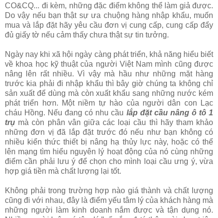
CO&CQ... đi kèm, những đặc điểm không thể làm giả được.
Do vậy nếu bạn thật sự ưa chuộng hàng nhập khẩu, muốn
mua và lắp đặt hãy yêu cầu đơn vị cung cấp, cung cấp đẩy
đủ giấy tờ nếu cảm thấy chưa thật sự tin tưởng.
Ngày nay khi xã hội ngày càng phát triển, khả năng hiểu biết
về khoa học kỹ thuật của người Việt Nam mình cũng được
nâng lên rất nhiều. Vì vậy mà hầu như những mặt hàng
trước kia phải đi nhập khẩu thì bây giờ chúng ta không chỉ
sản xuất để dùng mà còn xuất khẩu sang những nước kém
phát triển hơn. Một niềm tự hào của người dân con Lạc
cháu Hồng. Nếu đang có nhu cầu
lắp đặt cầu nâng ô tô 1
trụ
mà còn phân vân giữa các loại cầu thì hãy tham khảo
những đơn vị đã lắp đặt trước đó nếu như bạn không có
nhiều kiển thức thiết bị nâng hạ thủy lực này, hoặc có thể
lên mạng tìm hiểu nguyên lý hoạt động của nó cùng những
điểm cần phải lưu ý để chọn cho mình loại cầu ưng ý, vừa
hợp giá tiền mà chất lượng lại tốt.
Không phải trong trường hợp nào giá thành và chất lượng
cũng đi với nhau, đây là điểm yếu tâm lý của khách hàng mà
những người làm kinh doanh nắm được và tận dụng nó.