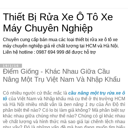
Thiết Bị Rửa Xe Ô Tô Xe
Máy Chuyên Nghiệp
Chuyên cung cấp bán mua các loại thiết bị rửa xe ô tô xe
máy chuyên nghiệp giá rẻ chất lượng tại HCM và Hà Nội.
Liên hệ hotline : 0987 694 999 để được hỗ trợ
19/1/16
Điểm Giống - Khác Nhau Giữa Cầu
Nâng Một Trụ Việt Nam Và Nhập Khẩu
Có nhiều người cứ thắc mắc là
cầu nâng một trụ rửa xe ô
tô
của Việt Nam và Nhập khẩu mà cụ thể ở thị trường HCM
và Hà Nội nhiều nhất vẫn là
ben nâng 1 trụ
của Ấn Độ thì
phân biệt thế nào? Có lo bị làm giả không? Mà phân biệt sự
khác nhau giữa chúng như thế nào? Chúng có gì khác nhau
về chất lượng và hình thức mà sao giá lại chênh lệch nhau
như vậy? Đó là những vấn đề mà bạn đang muốn tìm hiểu