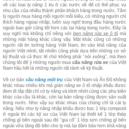
về các loại
ty nâng 1 trụ
ở các nước về để có thể phục vụ
nhu cầu của nhiều thành phần khách hàng trong nước. Tâm
lý người mua hàng mỗi người mỗi kiểu, có những người chỉ
thích hàng ngoại nhập, luôn suy nghĩ trong đầu hàng nước
ngoài bao giờ cũng tốt hơn các lại hàng trong nước. Đây là
suy nghĩ mà không chỉ riêng với
ben nâng rửa xe ô tô
mà
những mặt hàng khác cũng vậy. Mặt khác cũng có những
người rất tin tưởng hàng Việt Nam, tin vào khả năng của
người Việt mình, tất nhiên cũng phải dựa trên những cơ sở
kỹ thuật và cả thực tế chứ không phải "nói xuông", mà theo
chúng tôi để ý những người mua
cầu nâng rửa xe
của Việt
Nam hầu hết là những người rất rành về kỹ thuật.
Về cơ bản
cầu nâng một trụ
của Việt Nam và Ấn Độ không
khác nhau nhiều khi mà
giàn nâng xe ô tô nhập khẩu
được
đem đi lắp đặt chỉ có ty nâng và bình nhớt cùng các phụ kiện
khác của cầu là khác, còn lại bàn nâng cũng được sản xuất
trong nước. Như vậy sự khác nhau của chúng chỉ là cái ty
nâng. Nếu như ty nâng nhập khẩu được bọc 1 lớp composit
ở ngoài thì các kỹ sư của Việt Nam lại thiết kế 1 lớp thép
chống gỉ bên ngoài sau đó "gia cố" 1 lớp sơn chống gỉ bên
ngoài vữa tăng độ bền cho ty mà lại đảm bảo hơn khả năng