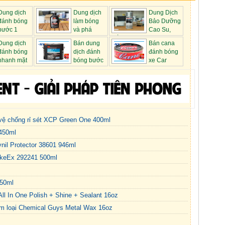
Dung dịch
Dung dịch
Dung Dịch
đánh bóng
làm bóng
Bảo Dưỡng
bước 1
và phá
Cao Su,
xước 3M 3...
Lốp Xe ...
Dung dịch
Bán dung
Bán cana
đánh bóng
dịch đánh
đánh bóng
nhanh mặt
bóng bước
xe Car
1 3M 0...
Cream giá...
o vệ chống rỉ sét XCP Green One 400ml
 450ml
il Protector 38601 946ml
okeEx 292241 500ml
50ml
l In One Polish + Shine + Sealant 16oz
im loại Chemical Guys Metal Wax 16oz