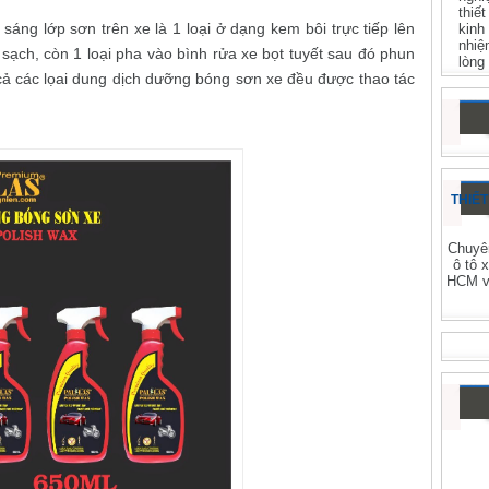
thiế
sáng lớp sơn trên xe là 1 loại ở dạng kem bôi trực tiếp lên
kinh
nhiệ
sạch, còn 1 loại pha vào bình rửa xe bọt tuyết sau đó phun
lòng
t cả các lọai dung dịch dưỡng bóng sơn xe đều được thao tác
THIẾT
Chuyên
ô tô 
HCM và