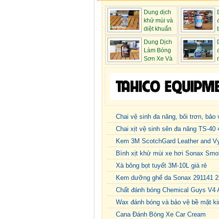
Dung dịch
khử mùi và
diệt khuẩn
già...
Dung Dịch
Làm Bóng
Sơn Xe Và
Phá...
sơn S...
Chai vệ sinh đa năng, bôi trơn, bả
Chai xịt vệ sinh sên đa năng TS-40
Kem 3M ScotchGard Leather and Vyn
Bình xịt khử mùi xe hơi Sonax Sm
Xà bông bọt tuyết 3M-10L giá rẻ
Kem dưỡng ghế da Sonax 291141 2
Chất đánh bóng Chemical Guys V4 Al
Wax đánh bóng và bảo vệ bề mặt k
Cana Đánh Bóng Xe Car Cream