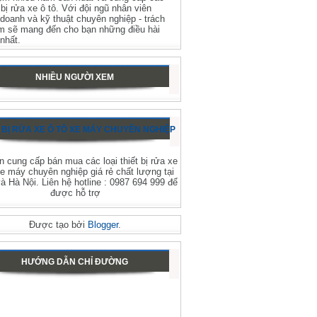
t bị rửa xe ô tô. Với đội ngũ nhân viên
 doanh và kỹ thuật chuyên nghiệp - trách
m sẽ mang đến cho bạn những điều hài
 nhất.
NHIỀU NGƯỜI XEM
 BỊ RỬA XE Ô TÔ XE MÁY CHUYÊN NGHIỆP
 cung cấp bán mua các loại thiết bị rửa xe
xe máy chuyên nghiệp giá rẻ chất lượng tại
 Hà Nội. Liên hệ hotline : 0987 694 999 để
được hỗ trợ
Được tạo bởi
Blogger
.
HƯỚNG DẪN CHỈ ĐƯỜNG