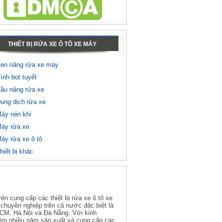
THIẾT BỊ RỬA XE Ô TÔ XE MÁY
en nâng rửa xe máy
ình bọt tuyết
ầu nâng rửa xe
ung dịch rửa xe
áy nén khí
áy rửa xe
áy rửa xe ô tô
hiết bị khác
GIỚI THIỆU
ên cung cấp các thiết bị rửa xe ô tô xe
chuyên nghiệp trên cả nước đặc biệt là
HCM, Hà Nội và Đà Nẵng. Với kinh
ệm nhiều năm sản xuất và cung cấp các