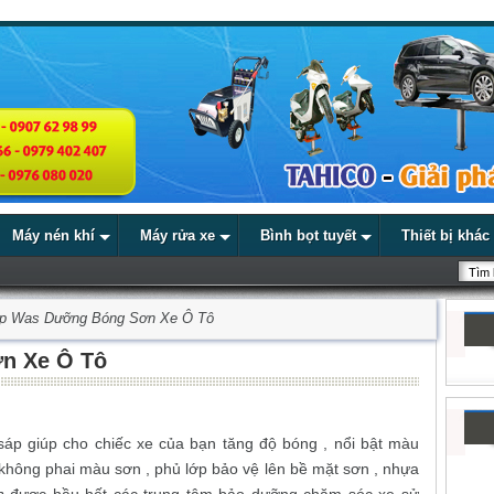
Máy nén khí
Máy rửa xe
Bình bọt tuyết
Thiết bị khác
p Was Dưỡng Bóng Sơn Xe Ô Tô
n Xe Ô Tô
 sáp giúp cho chiếc xe của bạn tăng độ bóng , nổi bật màu
 không phai màu sơn , phủ lớp bảo vệ lên bề mặt sơn , nhựa