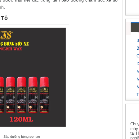
n
được hầu hết các trung tâm bảo dưỡng chăm sóc xe sử
nh.
 Tô
B
B
C
D
M
M
M
T
Chuy
máy 
tại 
Sáp dưỡng bóng sơn xe
nghi