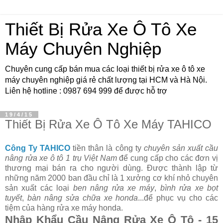
Thiết Bị Rửa Xe Ô Tô Xe
Máy Chuyên Nghiệp
Chuyên cung cấp bán mua các loại thiết bị rửa xe ô tô xe
máy chuyên nghiệp giá rẻ chất lượng tại HCM và Hà Nội.
Liên hệ hotline : 0987 694 999 để được hỗ trợ
19/4/15
Thiết Bị Rửa Xe Ô Tô Xe Máy TAHICO
Công Ty TAHICO
tiền thân là công ty
chuyên sản xuất cầu
nâng rửa xe ô tô 1 trụ Việt Nam
để cung cấp cho các đơn vị
thương mại bán ra cho người dùng. Được thành lập từ
những năm 2000 ban đầu chỉ là 1 xưởng cơ khí nhỏ chuyên
sản xuất các loại
ben nâng rửa xe máy
,
bình rửa xe bọt
tuyết
,
bàn nâng sửa chữa xe honda
...để phục vụ cho các
tiệm của hàng rửa xe máy honda.
Nhập Khẩu Cầu Nâng Rửa Xe Ô Tô - 15