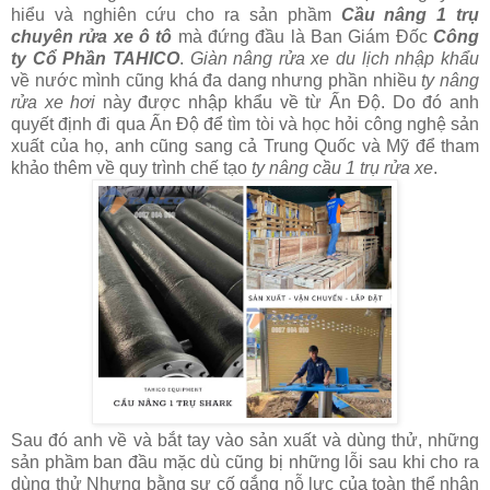
hiểu và nghiên cứu cho ra sản phầm
Cầu nâng 1 trụ
chuyên rửa xe ô tô
mà đứng đầu là Ban Giám Đốc
Công
ty Cổ Phần TAHICO
.
Giàn nâng rửa xe du lịch nhập khẩu
về nước mình cũng khá đa dang nhưng phần nhiều
ty nâng
rửa xe hơi
này được nhập khẩu về từ Ấn Độ. Do đó anh
quyết định đi qua Ấn Độ để tìm tòi và học hỏi công nghệ sản
xuất của họ, anh cũng sang cả Trung Quốc và Mỹ để tham
khảo thêm về quy trình chế tạo
ty nâng cầu 1 trụ rửa xe
.
Sau đó anh về và bắt tay vào sản xuất và dùng thử, những
sản phầm ban đầu mặc dù cũng bị những lỗi sau khi cho ra
dùng thử Nhưng bằng sự cố gắng nỗ lực của toàn thể nhân